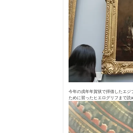
今年の戌年年賀状で拝借したエジ
ために習ったヒエログリフまで読