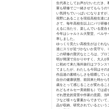
生代表としてお声がけいただき、
輩も研修でご一緒させてもらうの
い気持ちでいっぱいになりますが
視野にあることを現役高校生達に
さて、毎年高校生以上にパリ研修
えるに当たり、楽しんでいる度合
今年はシャルトル大聖堂、ベルサ
率しました。
ゆっくり見たい高校生がはぐれな
達にスリが近づかないか見守り、
この研修の贅沢なところは、プロ
明が簡潔で分かりやすく、大人が
に初めて来た海外旅行はフランス
てましたが、わたしも今回はその
作品達の素晴らしさを咀嚼してい
自分の健康状態、前回来た時から
歳をとって感じることが変わるこ
れどもオルセー美術館も）では必
ぞれ歴史的背景や作家の意図、当
フなど様々な要素からできていて
品が収納、研究されているという