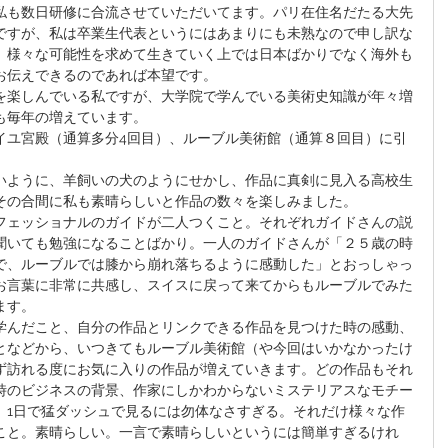
私も数日研修に合流させていただいてます。パリ在住名だたる大先
ですが、私は卒業生代表というにはあまりにも未熟なので申し訳な
、様々な可能性を求めて生きていく上では日本ばかりでなく海外も
お伝えできるのであれば本望です。
を楽しんでいる私ですが、大学院で学んでいる美術史知識が年々増
も毎年の増えています。
イユ宮殿（通算多分4回目）、ルーブル美術館（通算８回目）に引
いように、羊飼いの犬のようにせかし、作品に真剣に見入る高校生
その合間に私も素晴らしいと作品の数々を楽しみました。
フェッショナルのガイドが二人つくこと。それぞれガイドさんの説
聞いても勉強になることばかり。一人のガイドさんが「２５歳の時
で、ルーブルでは膝から崩れ落ちるように感動した」とおっしゃっ
お言葉に非常に共感し、スイスに戻って来てからもルーブルでみた
ます。
学んだこと、自分の作品とリンクできる作品を見つけた時の感動、
となどから、いつきてもルーブル美術館（や今回はいかなかったけ
ず訪れる度にお気に入りの作品が増えていきます。どの作品もそれ
時のビジネスの背景、作家にしかわからないミステリアスなモチー
、1日で猛ダッシュで見るには勿体なさすぎる。それだけ様々な作
こと。素晴らしい。一言で素晴らしいというには簡単すぎるけれ