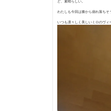
ど、素晴らしい。
わたしも今回は膝から崩れ落ちそ
いつも凛々しく美しいミロのヴィ