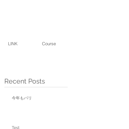
LINK
Course
Recent Posts
今年もパリ
ん
を
た
ウ
Test