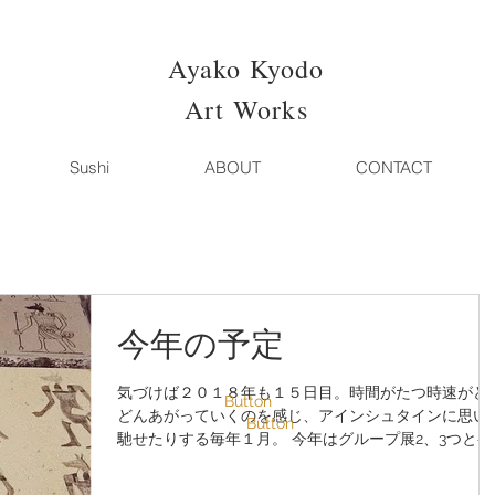
Ayako Kyodo
Art Works
Sushi
ABOUT
CONTACT
今年の予定
気づけば２０１８年も１５日目。時間がたつ時速がど
Button
どんあがっていくのを感じ、アインシュタインに思い
Button
馳せたりする毎年１月。 今年はグループ展2、3つと初
個展ひとつ。ガツガツ作っていかないと、時の早さに
だ巻き込まれてしまうだけなんですが、年末年始にダ