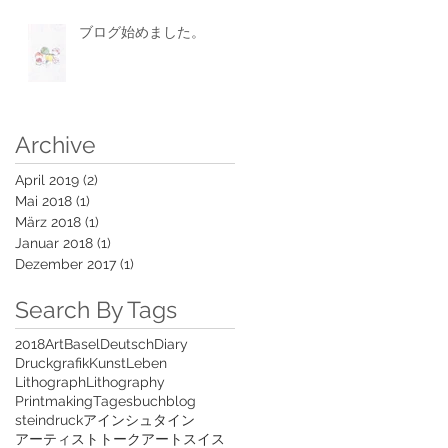
ブログ始めました。
Archive
April 2019
(2)
2 Beiträge
Mai 2018
(1)
1 Beitrag
März 2018
(1)
1 Beitrag
Januar 2018
(1)
1 Beitrag
Dezember 2017
(1)
1 Beitrag
Search By Tags
2018
Art
Basel
Deutsch
Diary
Druckgrafik
Kunst
Leben
Lithograph
Lithography
Printmaking
Tagesbuch
blog
steindruck
アインシュタイン
アーティストトーク
アート
スイス